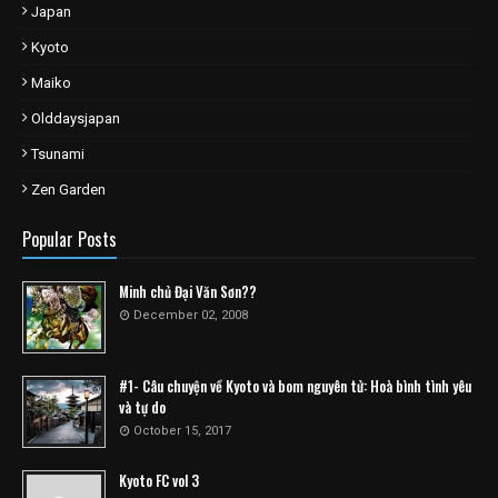
Japan
Kyoto
Maiko
Olddaysjapan
Tsunami
Zen Garden
Popular Posts
Minh chủ Đại Văn Sơn??
December 02, 2008
#1- Câu chuyện về Kyoto và bom nguyên tử: Hoà bình tình yêu
và tự do
October 15, 2017
Kyoto FC vol 3