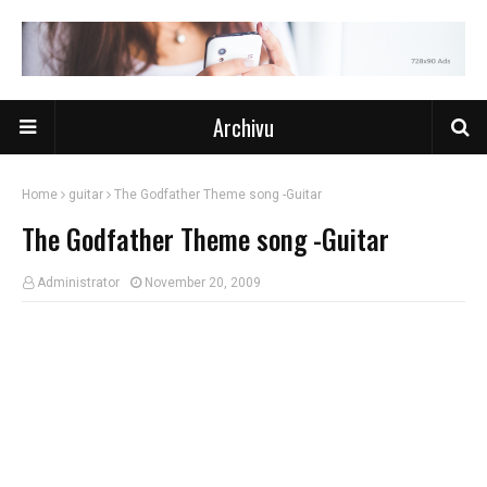
Archivu
Home
guitar
The Godfather Theme song -Guitar
The Godfather Theme song -Guitar
Administrator
November 20, 2009