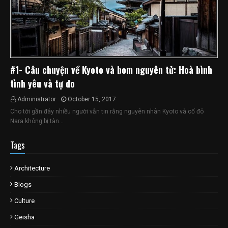
#1- Câu chuyện về Kyoto và bom nguyên tử: Hoà bình
tình yêu và tự do
Administrator
October 15, 2017
Cho tới gần đây nhiều người vẫn tin rằng nguyên nhân Kyoto và cố đô
Nara không bị tàn…
Tags
Architecture
Blogs
Culture
Geisha