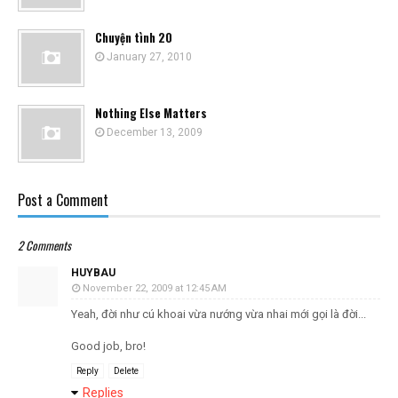
Chuyện tình 20
January 27, 2010
Nothing Else Matters
December 13, 2009
Post a Comment
2 Comments
HUYBAU
November 22, 2009 at 12:45 AM
Yeah, đời như cú khoai vừa nướng vừa nhai mới gọi là đời...
Good job, bro!
Reply
Delete
Replies