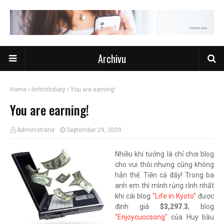
Archivu
Home
linhtinhdiary
You are earning!
You are earning!
Administrator
September 29, 2009
Nhiều khi tưởng là chỉ chơi blog
cho vui thôi nhưng cũng không
hẳn thế. Tiền cả đấy! Trong ba
anh em thì mình rủng rỉnh nhất
khi cái blog
"Life in Kyoto"
được
định giá
$3,297.3
, blog
"Enjoycuocsong"
của Huy bầu