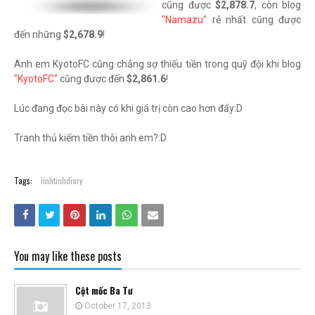
cũng được
$2,878.7
, còn blog
"Namazu"
rẻ nhất cũng được
đến những
$2,678.9
!
Anh em KyotoFC cũng chẳng sợ thiếu tiền trong quỹ đội khi blog
"KyotoFC"
cũng được đến
$2,861.6
!
Lúc đang đọc bài này có khi giá trị còn cao hơn đấy:D
Tranh thủ kiếm tiền thôi anh em?:D
Tags:
linhtinhdiary
You may like these posts
Cột mốc Ba Tư
October 17, 2013