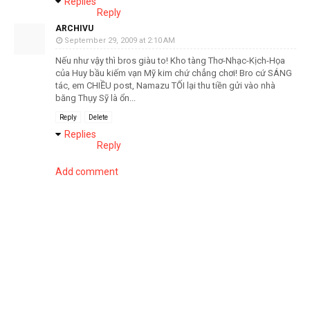
Replies
Reply
ARCHIVU
September 29, 2009 at 2:10 AM
Nếu như vậy thì bros giàu to! Kho tàng Thơ-Nhạc-Kịch-Họa
của Huy bầu kiếm vạn Mỹ kim chứ chẳng chơi! Bro cứ SÁNG
tác, em CHIỀU post, Namazu TỐI lại thu tiền gửi vào nhà
băng Thụy Sỹ là ổn...
Reply
Delete
Replies
Reply
Add comment