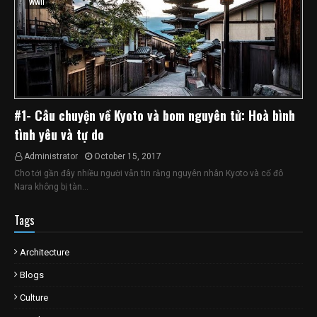
WWII
#1- Câu chuyện về Kyoto và bom nguyên tử: Hoà bình
tình yêu và tự do
Administrator
October 15, 2017
Cho tới gần đây nhiều người vẫn tin rằng nguyên nhân Kyoto và cố đô
Nara không bị tàn…
Tags
Architecture
Blogs
Culture